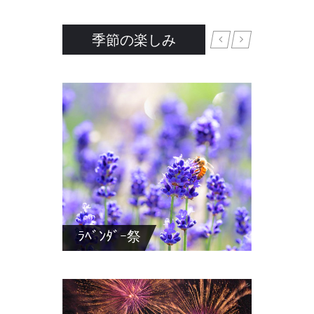
季節の楽しみ
ﾗﾍﾞﾝﾀﾞｰ祭
森