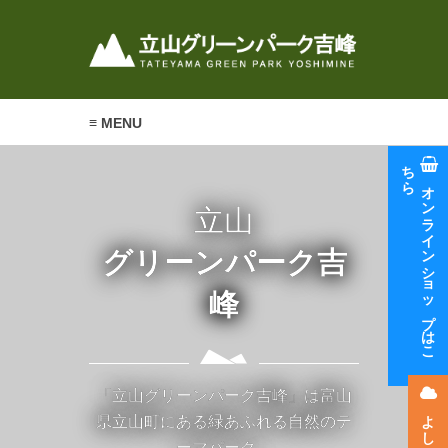
≡ MENU
ち
ら
オ
ン
ラ
イ
ン
シ
ョ
ッ
プ
は
こ
立山
グリーンパーク吉
峰
「立山グリーンパーク吉峰」は富山
県立山町にある緑あふれる自然のテ
ーマパーク。